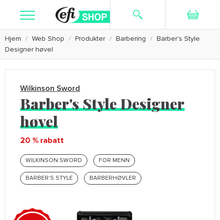
Hjem
Web Shop
Produkter
Barbering
Barber's Style
Søk
Ny bruker
Logg inn
Designer høvel
Kosttilskudd
Hudpleie
Wilkinson Sword
Barber's Style Designer
Barbering
høvel
Tekstiler
20 % rabatt
Kampanje
WILKINSON SWORD
FOR MENN
BARBER'S STYLE
BARBERHØVLER
Kundeservice