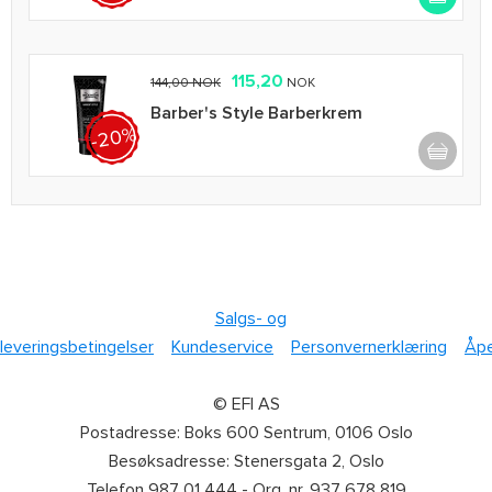
115,20
144,00 NOK
NOK
Barber's Style Barberkrem
-20%
Salgs- og
leveringsbetingelser
Kundeservice
Personvernerklæring
Åpe
© EFI AS
Postadresse: Boks 600 Sentrum, 0106 Oslo
Besøksadresse: Stenersgata 2, Oslo
Telefon 987 01 444 - Org. nr. 937 678 819