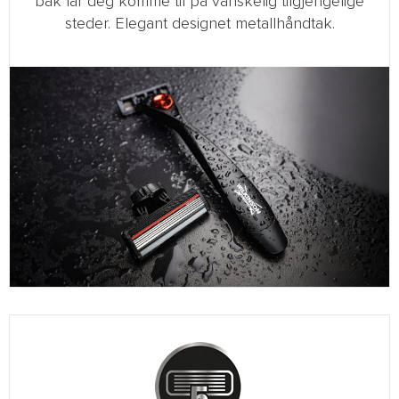
bak lar deg komme til på vanskelig tilgjengelige
steder. Elegant designet metallhåndtak.