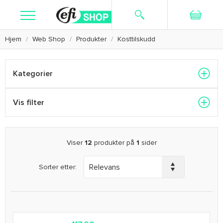
Hjem
Web Shop
Produkter
Kosttilskudd
Søk
Ny bruker
Logg inn
Kosttilskudd
Kategorier
Hudpleie
Vis filter
Barbering
Tekstiler
Viser
12
produkter på
1
sider
Kampanje
Sorter etter:
Kundeservice