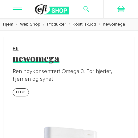
Hjem
Web Shop
Produkter
Kosttilskudd
newomega
Søk
Ny bruker
Logg inn
Kosttilskudd
Efi
Hudpleie
newomega
Barbering
Ren høykonsentrert Omega 3. For hjertet,
hjernen og synet
Tekstiler
LEDD
Kampanje
Kundeservice