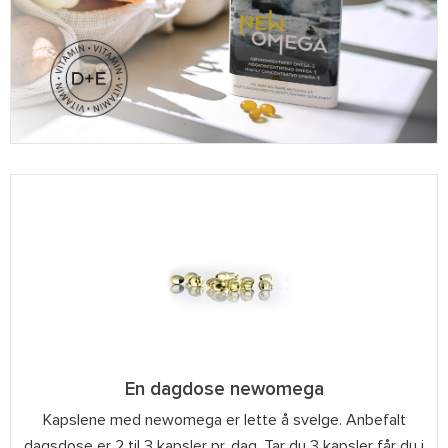
En dagdose newomega
Kapslene med newomega er lette å svelge. Anbefalt
dagsdose er 2 til 3 kapsler pr. dag. Tar du 3 kapsler får du i