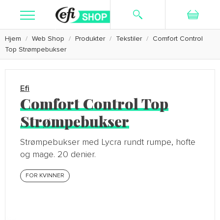
Hjem
Web Shop
Produkter
Tekstiler
Comfort Control
Søk
Ny bruker
Logg inn
Top Strømpebukser
Kosttilskudd
Hudpleie
Efi
Comfort Control Top
Barbering
Strømpebukser
Tekstiler
Strømpebukser med Lycra rundt rumpe, hofte
Kampanje
og mage. 20 denier.
FOR KVINNER
Kundeservice