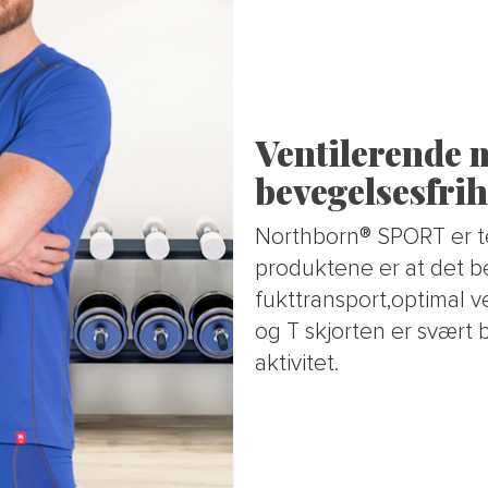
Ventilerende 
bevegelsesfrih
Northborn® SPORT er tek
produktene er at det be
fukttransport,optimal v
og T skjorten er svært 
aktivitet.