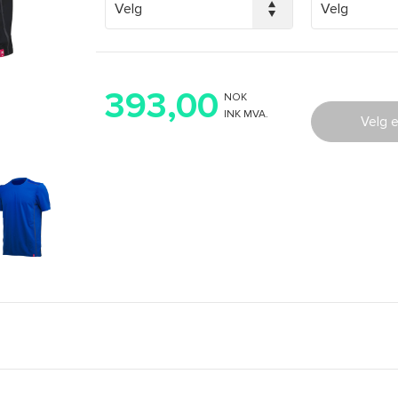
393,00
NOK
INK MVA.
Velg e