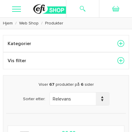
Hjem
Web Shop
Produkter
Søk
Ny bruker
Logg inn
Kosttilskudd
Kategorier
Hudpleie
Vis filter
Barbering
Tekstiler
Viser
67
produkter på
6
sider
Kampanje
Sorter etter:
Kundeservice